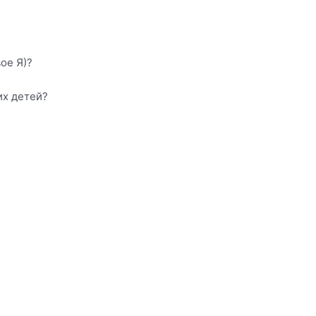
ое Я)?
их детей?